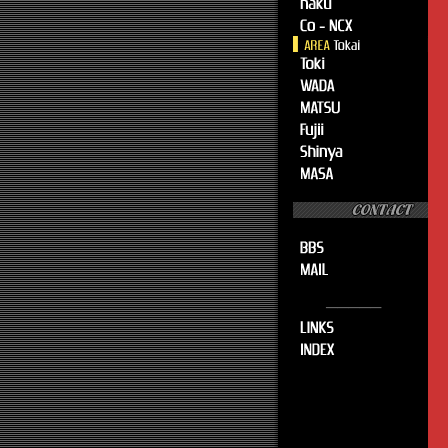
─────