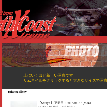
上にいくほど新しい写真です
サムネイルをクリックすると大きなサイズで写
●photogallery
【
Shinya
】 更新日：2016/06/27 (Mon)